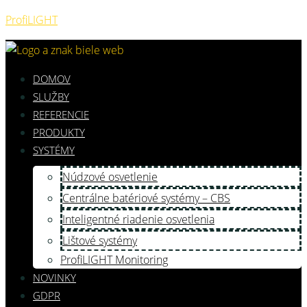
ProfiLIGHT
DOMOV
SLUŽBY
REFERENCIE
PRODUKTY
SYSTÉMY
Núdzové osvetlenie
Centrálne batériové systémy – CBS
Inteligentné riadenie osvetlenia
Lištové systémy
ProfiLIGHT Monitoring
NOVINKY
GDPR