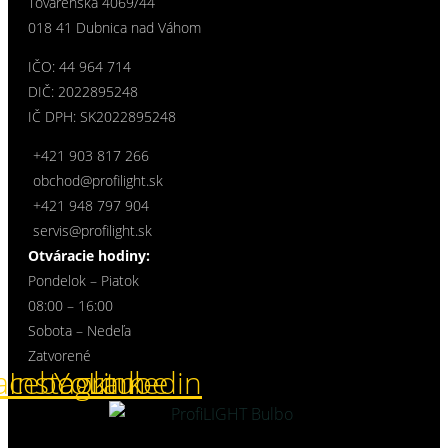
Továrenská 4069/44
018 41 Dubnica nad Váhom
IČO: 44 964 714
DIČ: 2022895248
IČ DPH: SK2022895248
+421 903 817 266
obchod@profilight.sk
+421 948 797 904
servis@profilight.sk
Otváracie hodiny:
Pondelok – Piatok
08:00 – 16:00
Sobota – Nedeľa
Zatvorené
acebook
Instagram
Youtube
Linkedin