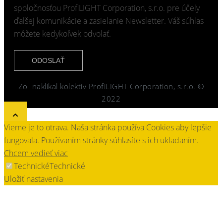
spoločnosťou ProfiLIGHT Corporation, s.r.o. pre účely
ďalšej komunikácie a zasielanie Newsletter. Váš súhlas
môžete kedykoľvek odvolať.
ODOSLAŤ
Zo
naklikal kolektív ProfiLIGHT Corporation, s.r.o. ©
2022
Vieme je to otrava. Naša stránka používa Cookies aby lepšie
fungovala. Používaním stránky súhlasíte s ich ukladaním.
Chcem vedieť viac
Technické
Technické
Uložiť nastavenia