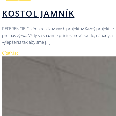
KOSTOL JAMNÍK
REFERENCIE Galéria realizovaných projektov Každý projekt je
pre nás výzva. Vždy sa snažíme priniesť nové svetlo, nápady a
vylepšenia tak aby sme […]
Čítať viac