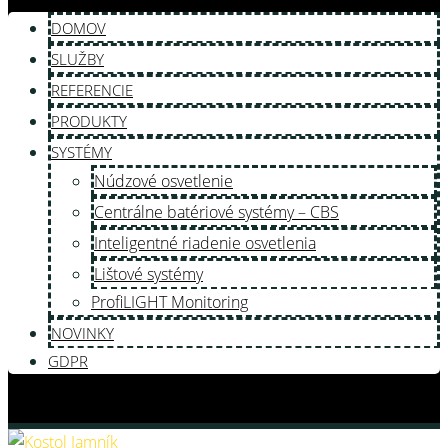
DOMOV
SLUŽBY
REFERENCIE
PRODUKTY
SYSTÉMY
Núdzové osvetlenie
Centrálne batériové systémy – CBS
Inteligentné riadenie osvetlenia
Lištové systémy
ProfiLIGHT Monitoring
NOVINKY
GDPR