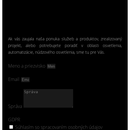
Ak vás zaujala naša ponuka služieb a produktov, zrealizovaný
projekt, alebo potrebujete poradiť v oblasti osvetlenia,
automatizácie, núdzového osvetlenia, sme tu pre Vás.
Meno a priezvisko
Email
Správa
GDPR
Súhlasím so spracovaním osobných údajov