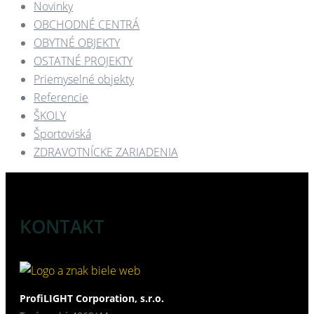
Novinky
OBCHODNÉ CENTRÁ​
OBYTNÉ OBJEKTY​
OSTATNÉ PROJEKTY​
Priemyselné objekty
Referencie
ŠKOLY
Športoviská
ZDRAVOTNÍCKE ZARIADENIA​
KONTAKT
ProfiLIGHT Corporation, s.r.o.