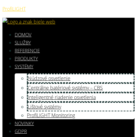
ProfiLIGHT
DOMOV
SLUŽBY
REFERENCIE
PRODUKTY
SYSTÉMY
Núdzové osvetlenie
Centrálne batériové systémy – CBS
Inteligentné riadenie osvetlenia
Lištové systémy
ProfiLIGHT Monitoring
NOVINKY
GDPR