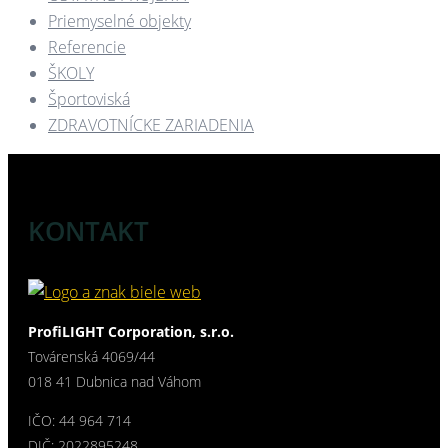
Priemyselné objekty
Referencie
ŠKOLY
Športoviská
ZDRAVOTNÍCKE ZARIADENIA​
KONTAKT
ProfiLIGHT Corporation, s.r.o.
Továrenská 4069/44
018 41 Dubnica nad Váhom
IČO: 44 964 714
DIČ: 2022895248