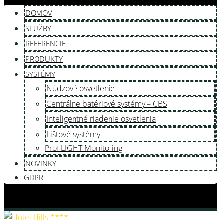
DOMOV
SLUŽBY
REFERENCIE
PRODUKTY
SYSTÉMY
Núdzové osvetlenie
Centrálne batériové systémy – CBS
Inteligentné riadenie osvetlenia
Lištové systémy
ProfiLIGHT Monitoring
NOVINKY
GDPR