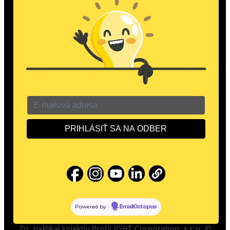
automatizácie, núdzového osvetlenia, sme tu pre Vás.
Meno a priezvisko
Email
Správa
GDPR
Súhlasím so spracovaním osobných údajov
spoločnosťou ProfiLIGHT Corporation, s.r.o. pre účely
ďalšej komunikácie a zasielanie Newsletter. Váš súhlas
môžete kedykoľvek odvolať.
ODOSLAŤ
Powered by
EmailOctopus
Zo
naklikal kolektív ProfiLIGHT Corporation, s.r.o. ©