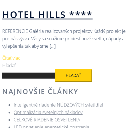
HOTEL HILLS ****
REFERENCIE Galéria realizovaných projektov Každý projekt je
pre nás výzva. Vždy sa snažíme priniesť nové svetlo, nápady a
vylepšenia tak aby sme […]
Čítať viac
Hľadať
HĽADAŤ
NAJNOVŠIE ČLÁNKY
Inteligentné riadenie NÚDZOVÝCH svietidiel
Optimalizácia svetelných nákladov
CELKOVÉ RIADENIE OSVETLENIA
LED osvetlenie energetické opatrenia