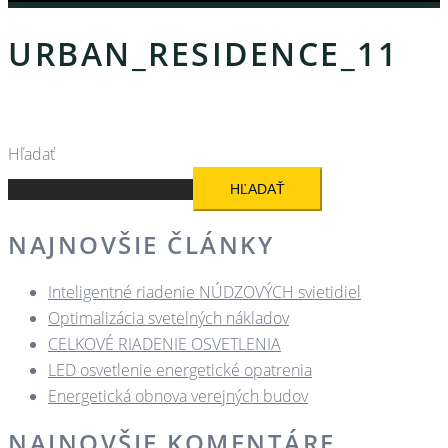
URBAN_RESIDENCE_11
Hľadať
HĽADAŤ
NAJNOVŠIE ČLÁNKY
Inteligentné riadenie NÚDZOVÝCH svietidiel
Optimalizácia svetelných nákladov
CELKOVÉ RIADENIE OSVETLENIA
LED osvetlenie energetické opatrenia
Energetická obnova verejných budov
NAJNOVŠIE KOMENTÁRE