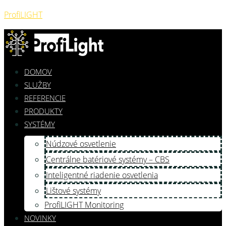
ProfiLIGHT
DOMOV
SLUŽBY
REFERENCIE
PRODUKTY
SYSTÉMY
Núdzové osvetlenie
Centrálne batériové systémy – CBS
Inteligentné riadenie osvetlenia
Lištové systémy
ProfiLIGHT Monitoring
NOVINKY