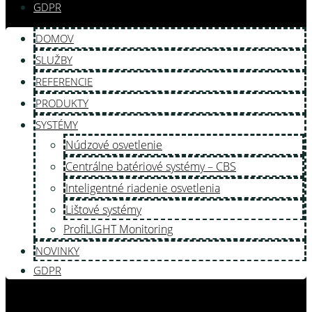
GDPR
DOMOV
SLUŽBY
REFERENCIE
PRODUKTY
SYSTÉMY
Núdzové osvetlenie
Centrálne batériové systémy – CBS
Inteligentné riadenie osvetlenia
Lištové systémy
ProfiLIGHT Monitoring
NOVINKY
GDPR