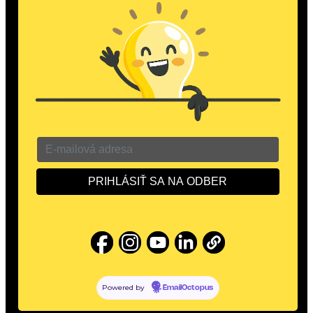
automatizácie, núdzového osvetlenia, sme tu pre Vás.
Meno a priezvisko
Email
Správa
GDPR
Súhlasím so spracovaním osobných údajov
spoločnosťou ProfiLIGHT Corporation, s.r.o. pre účely
ďalšej komunikácie a zasielanie Newsletter. Váš súhlas
môžete kedykoľvek odvolať.
ODOSLAŤ
Powered by
EmailOctopus