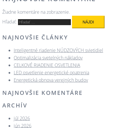
Žiadne komentáre na zobrazenie.
Hľadať:
NAJNOVŠIE ČLÁNKY
Inteligentné riadenie NÚDZOVÝCH svietidiel
Optimalizácia svetelných nákladov
CELKOVÉ RIADENIE OSVETLENIA
LED osvetlenie energetické opatrenia
Energetická obnova verejných budov
NAJNOVŠIE KOMENTÁRE
ARCHÍV
júl 2026
jún 2026