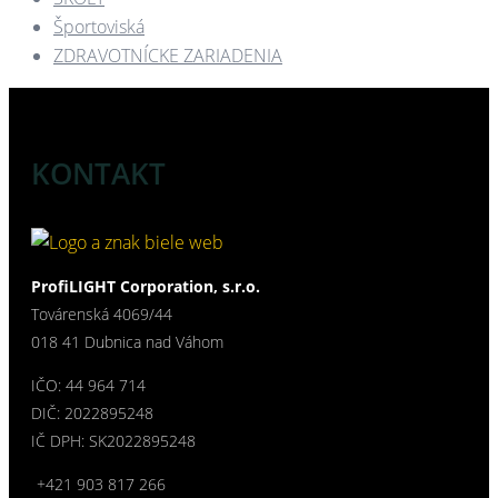
Športoviská
ZDRAVOTNÍCKE ZARIADENIA​
KONTAKT
ProfiLIGHT Corporation, s.r.o.
Továrenská 4069/44
018 41 Dubnica nad Váhom
IČO: 44 964 714
DIČ: 2022895248
IČ DPH: SK2022895248
+421 903 817 266