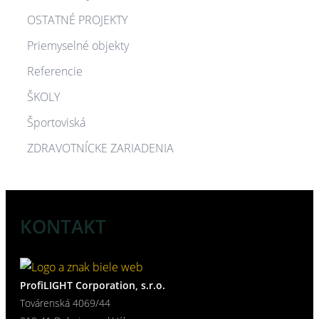
OSTATNÉ PROJEKTY​
Priemyselné objekty
Referencie
ŠKOLY
Športoviská
ZDRAVOTNÍCKE ZARIADENIA​
KONTAKT
ProfiLIGHT Corporation, s.r.o.
Továrenská 4069/44