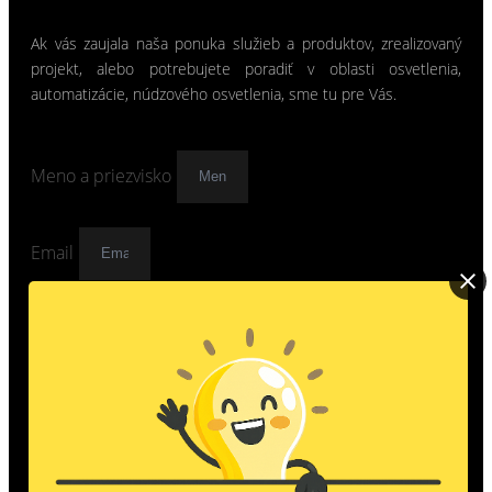
Ak vás zaujala naša ponuka služieb a produktov, zrealizovaný
projekt, alebo potrebujete poradiť v oblasti osvetlenia,
automatizácie, núdzového osvetlenia, sme tu pre Vás.
Meno a priezvisko
Email
Správa