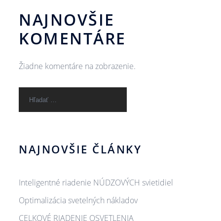
NAJNOVŠIE
KOMENTÁRE
Žiadne komentáre na zobrazenie.
Hľadať:
NAJNOVŠIE ČLÁNKY
Inteligentné riadenie NÚDZOVÝCH svietidiel
Optimalizácia svetelných nákladov
CELKOVÉ RIADENIE OSVETLENIA