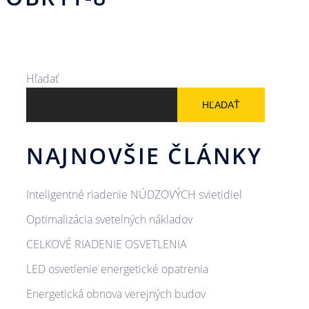
Hľadať
HĽADAŤ
NAJNOVŠIE ČLÁNKY
Inteligentné riadenie NÚDZOVÝCH svietidiel
Optimalizácia svetelných nákladov
CELKOVÉ RIADENIE OSVETLENIA
LED osvetlenie energetické opatrenia
Energetická obnova verejných budov