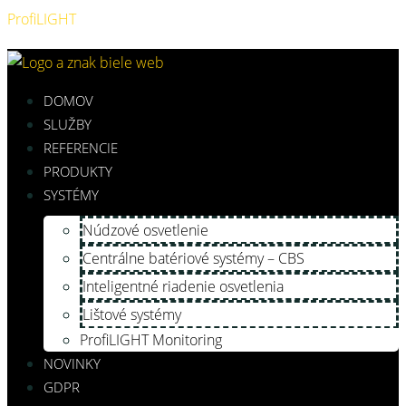
ProfiLIGHT
DOMOV
SLUŽBY
REFERENCIE
PRODUKTY
SYSTÉMY
Núdzové osvetlenie
Centrálne batériové systémy – CBS
Inteligentné riadenie osvetlenia
Lištové systémy
ProfiLIGHT Monitoring
NOVINKY
GDPR