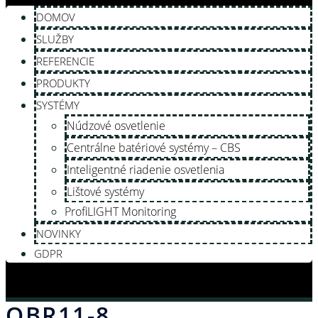
DOMOV
SLUŽBY
REFERENCIE
PRODUKTY
SYSTÉMY
Núdzové osvetlenie
Centrálne batériové systémy – CBS
Inteligentné riadenie osvetlenia
Lištové systémy
ProfiLIGHT Monitoring
NOVINKY
GDPR
OBR11-8