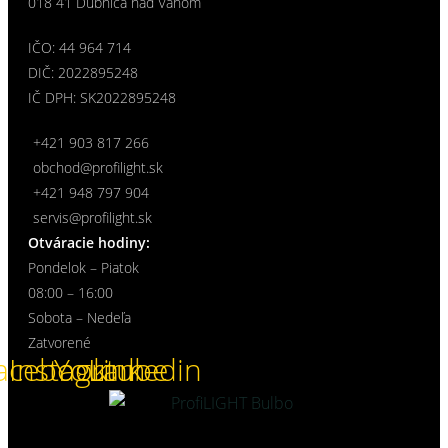
018 41 Dubnica nad Váhom
IČO: 44 964 714
DIČ: 2022895248
IČ DPH: SK2022895248
+421 903 817 266
obchod@profilight.sk
+421 948 797 904
servis@profilight.sk
Otváracie hodiny:
Pondelok – Piatok
08:00 – 16:00
Sobota – Nedeľa
Zatvorené
acebook
Instagram
Youtube
Linkedin