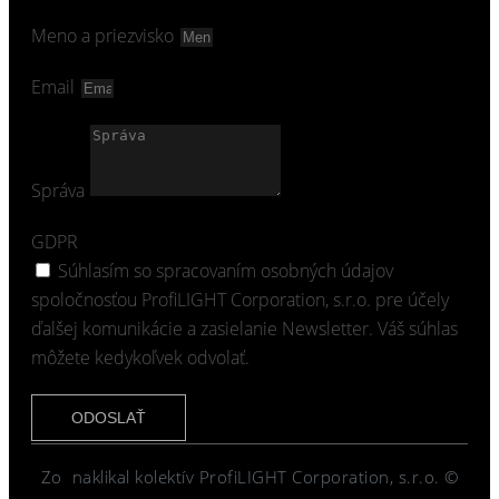
Meno a priezvisko
Email
Správa
GDPR
Súhlasím so spracovaním osobných údajov
spoločnosťou ProfiLIGHT Corporation, s.r.o. pre účely
ďalšej komunikácie a zasielanie Newsletter. Váš súhlas
môžete kedykoľvek odvolať.
ODOSLAŤ
Zo
naklikal kolektív ProfiLIGHT Corporation, s.r.o. ©