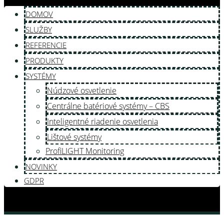
DOMOV
SLUŽBY
REFERENCIE
PRODUKTY
SYSTÉMY
Núdzové osvetlenie
Centrálne batériové systémy – CBS
Inteligentné riadenie osvetlenia
Lištové systémy
ProfiLIGHT Monitoring
NOVINKY
GDPR