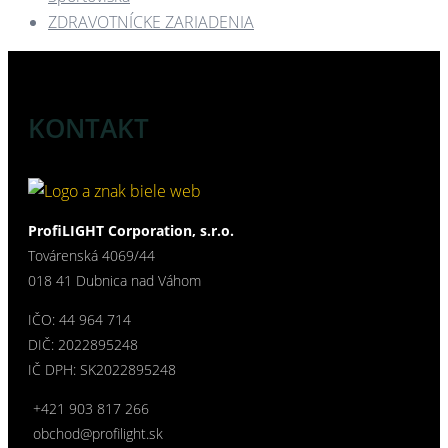
ZDRAVOTNÍCKE ZARIADENIA​
KONTAKT
ProfiLIGHT Corporation, s.r.o.
Továrenská 4069/44
018 41 Dubnica nad Váhom
IČO: 44 964 714
DIČ: 2022895248
IČ DPH: SK2022895248
+421 903 817 266
obchod@profilight.sk