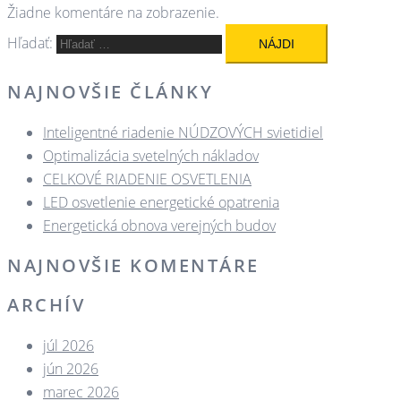
Žiadne komentáre na zobrazenie.
Hľadať:
NAJNOVŠIE ČLÁNKY
Inteligentné riadenie NÚDZOVÝCH svietidiel
Optimalizácia svetelných nákladov
CELKOVÉ RIADENIE OSVETLENIA
LED osvetlenie energetické opatrenia
Energetická obnova verejných budov
NAJNOVŠIE KOMENTÁRE
ARCHÍV
júl 2026
jún 2026
marec 2026