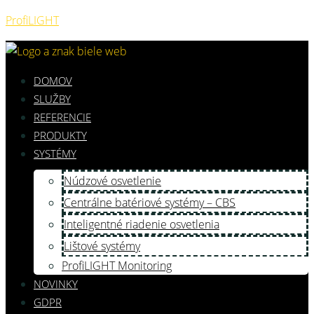
ProfiLIGHT
DOMOV
SLUŽBY
REFERENCIE
PRODUKTY
SYSTÉMY
Núdzové osvetlenie
Centrálne batériové systémy – CBS
Inteligentné riadenie osvetlenia
Lištové systémy
ProfiLIGHT Monitoring
NOVINKY
GDPR