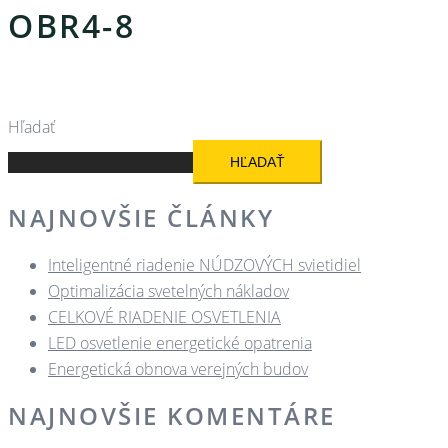
OBR4-8
Hľadať
HĽADAŤ
NAJNOVŠIE ČLÁNKY
Inteligentné riadenie NÚDZOVÝCH svietidiel
Optimalizácia svetelných nákladov
CELKOVÉ RIADENIE OSVETLENIA
LED osvetlenie energetické opatrenia
Energetická obnova verejných budov
NAJNOVŠIE KOMENTÁRE