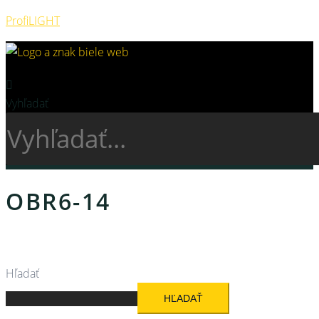
ProfiLIGHT
Vyhľadať
OBR6-14
Hľadať
HĽADAŤ