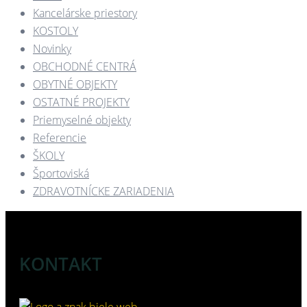
Kancelárske priestory
KOSTOLY​
Novinky
OBCHODNÉ CENTRÁ​
OBYTNÉ OBJEKTY​
OSTATNÉ PROJEKTY​
Priemyselné objekty
Referencie
ŠKOLY
Športoviská
ZDRAVOTNÍCKE ZARIADENIA​
KONTAKT