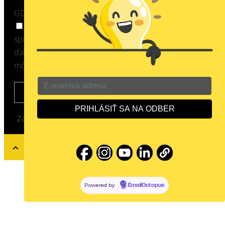
GDPR
Súhlasím so spracovaním osobných údajov
spoločnosťou ProfiLIGHT Corporation, s.r.o. pre účely
ďalšej komunikácie a zasielanie Newsletter. Váš súhlas
môžete kedykoľvek odvolať.
ODOSLAŤ
Zo
naklikal kolektív ProfiLIGHT Corporation, s.r.o. ©
2022
Powered by
EmailOctopus