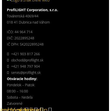
ProfiLIGHT Corporation, s.r.o.
Továrenská 4069/44
018 41 Dubnica nad Váhom
IČO: 44 964 714
DIČ: 2022895248
IČ DPH: SK2022895248
+421 903 817 266
obchod@profilight.sk
+421 948 797 904
servis@profilight.sk
Otváracie hodiny:
Pondelok – Piatok
08:00 – 16:00
Sobota – Nedeľa
Zatvorené
acebook
Instagram
Youtube
Linkedin