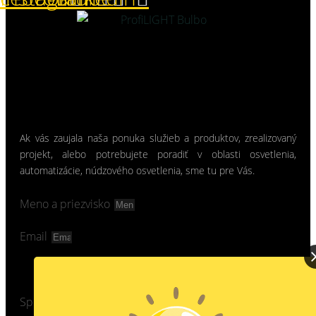
Ak vás zaujala naša ponuka služieb a produktov, zrealizovaný
projekt, alebo potrebujete poradiť v oblasti osvetlenia,
automatizácie, núdzového osvetlenia, sme tu pre Vás.
Meno a priezvisko
Email
Správa