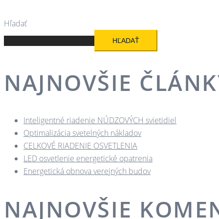
Hľadať
HĽADAŤ
NAJNOVŠIE ČLÁNK
Inteligentné riadenie NÚDZOVÝCH svietidiel
Optimalizácia svetelných nákladov
CELKOVÉ RIADENIE OSVETLENIA
LED osvetlenie energetické opatrenia
Energetická obnova verejných budov
NAJNOVŠIE KOME