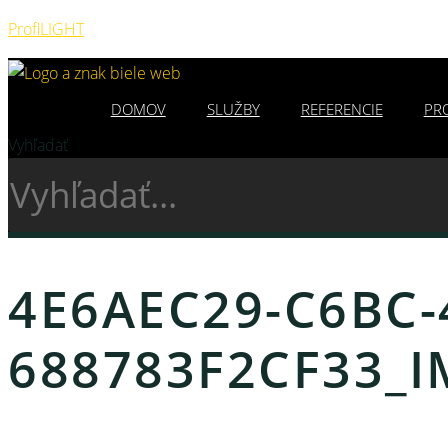
ProfiLIGHT
DOMOV
SLUŽBY
REFERENCIE
PR
Vyhľadať
4E6AEC29-C6BC-
688783F2CF33_I