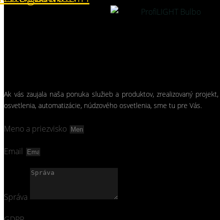
Ak vás zaujala naša ponuka služieb a produktov, zrealizovaný projekt,
osvetlenia, automatizácie, núdzového osvetlenia, sme tu pre Vás.
Meno a priezvisko
Email
Správa
GDPR