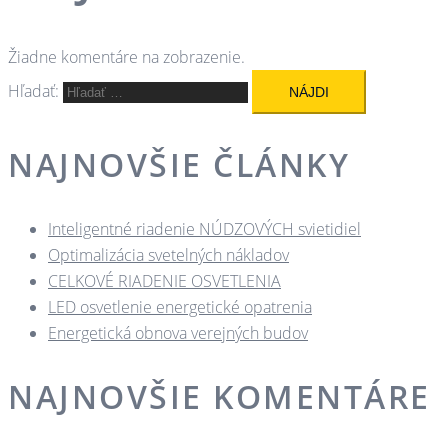
Žiadne komentáre na zobrazenie.
Hľadať:
NAJNOVŠIE ČLÁNKY
Inteligentné riadenie NÚDZOVÝCH svietidiel
Optimalizácia svetelných nákladov
CELKOVÉ RIADENIE OSVETLENIA
LED osvetlenie energetické opatrenia
Energetická obnova verejných budov
NAJNOVŠIE KOMENTÁRE