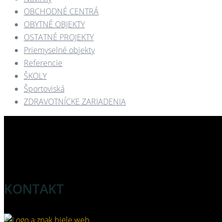
OBCHODNÉ CENTRÁ​
OBYTNÉ OBJEKTY​
OSTATNÉ PROJEKTY​
Priemyselné objekty
Referencie
ŠKOLY
Športoviská
ZDRAVOTNÍCKE ZARIADENIA​
KONTAKT