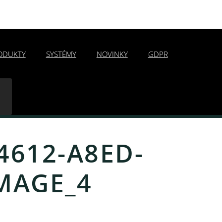
ODUKTY
SYSTÉMY
NOVINKY
GDPR
4612-A8ED-
MAGE_4