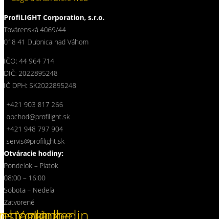
ProfiLIGHT Corporation, s.r.o.
Továrenská 4069/44
018 41 Dubnica nad Váhom
IČO: 44 964 714
DIČ: 2022895248
IČ DPH: SK2022895248
+421 903 817 266
obchod@profilight.sk
+421 948 797 904
servis@profilight.sk
Otváracie hodiny:
Pondelok – Piatok
08:00 – 16:00
Sobota – Nedeľa
Zatvorené
cebook
Instagram
Youtube
Linkedin