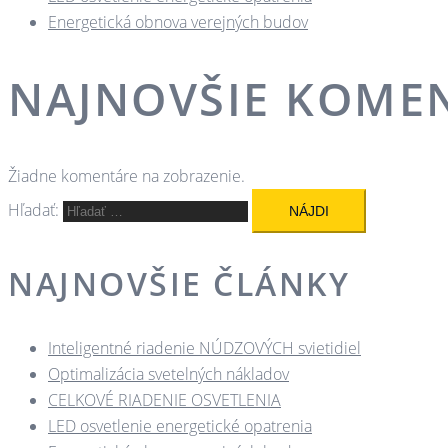
Energetická obnova verejných budov
NAJNOVŠIE KOME
Žiadne komentáre na zobrazenie.
Hľadať:
NAJNOVŠIE ČLÁNKY
Inteligentné riadenie NÚDZOVÝCH svietidiel
Optimalizácia svetelných nákladov
CELKOVÉ RIADENIE OSVETLENIA
LED osvetlenie energetické opatrenia