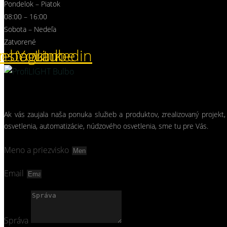
Pondelok – Piatok
08:00 – 16:00
Sobota – Nedeľa
Zatvorené
cebook
Instagram
Youtube
Linkedin
Ak vás zaujala naša ponuka služieb a produktov, zrealizovaný projekt,
osvetlenia, automatizácie, núdzového osvetlenia, sme tu pre Vás.
Meno a priezvisko
Email
Správa