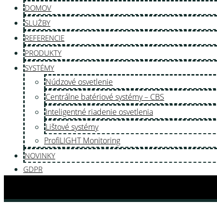
DOMOV
SLUŽBY
REFERENCIE
PRODUKTY
SYSTÉMY
Núdzové osvetlenie
Centrálne batériové systémy – CBS
Inteligentné riadenie osvetlenia
Lištové systémy
ProfiLIGHT Monitoring
NOVINKY
GDPR