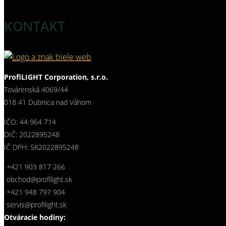
KONTAKT
ProfiLIGHT Corporation, s.r.o.
Továrenská 4069/44
018 41 Dubnica nad Váhom
IČO: 44 964 714
DIČ: 2022895248
IČ DPH: SK2022895248
+421 903 817 266
obchod@profilight.sk
+421 948 797 904
servis@profilight.sk
Otváracie hodiny: