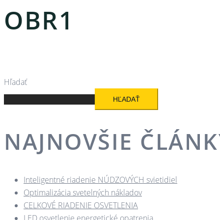
OBR1
Hľadať
HĽADAŤ
NAJNOVŠIE ČLÁNK
Inteligentné riadenie NÚDZOVÝCH svietidiel
Optimalizácia svetelných nákladov
CELKOVÉ RIADENIE OSVETLENIA
LED osvetlenie energetické opatrenia