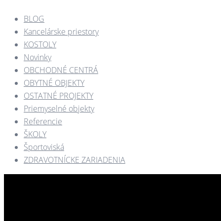
BLOG
Kancelárske priestory
KOSTOLY​
Novinky
OBCHODNÉ CENTRÁ​
OBYTNÉ OBJEKTY​
OSTATNÉ PROJEKTY​
Priemyselné objekty
Referencie
ŠKOLY
Športoviská
ZDRAVOTNÍCKE ZARIADENIA​