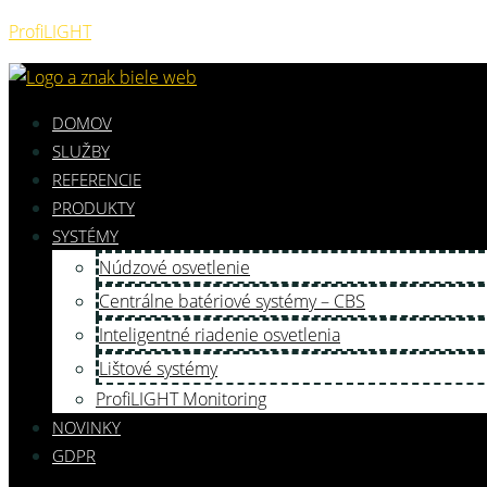
ProfiLIGHT
DOMOV
SLUŽBY
REFERENCIE
PRODUKTY
SYSTÉMY
Núdzové osvetlenie
Centrálne batériové systémy – CBS
Inteligentné riadenie osvetlenia
Lištové systémy
ProfiLIGHT Monitoring
NOVINKY
GDPR