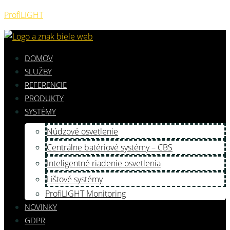
ProfiLIGHT
DOMOV
SLUŽBY
REFERENCIE
PRODUKTY
SYSTÉMY
Núdzové osvetlenie
Centrálne batériové systémy – CBS
Inteligentné riadenie osvetlenia
Lištové systémy
ProfiLIGHT Monitoring
NOVINKY
GDPR