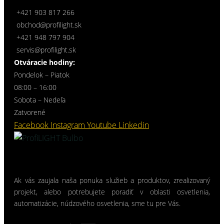
+421 903 817 266
obchod@profilight.sk
+421 948 797 904
servis@profilight.sk
Otváracie hodiny:
Pondelok – Piatok
08:00 – 16:00
Sobota – Nedeľa
Zatvorené
Facebook
Instagram
Youtube
Linkedin
Ak vás zaujala naša ponuka služieb a produktov, zrealizovaný
projekt, alebo potrebujete poradiť v oblasti osvetlenia,
automatizácie, núdzového osvetlenia, sme tu pre Vás.