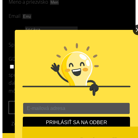
Meno a priezvisko
Email
Správa
GDPR
Súhlasím so spracovaním osobných údajov
spoločnosťou ProfiLIGHT Corporation, s.r.o. pre účely
ďalšej komunikácie a zasielanie Newsletter. Váš súhlas
môžete kedykoľvek odvolať.
ODOSLAŤ
Zo
naklikal kolektív ProfiLIGHT Corporation, s.r.o. ©
2022