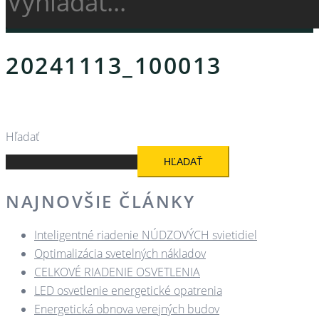
20241113_100013
Hľadať
HĽADAŤ
NAJNOVŠIE ČLÁNKY
Inteligentné riadenie NÚDZOVÝCH svietidiel
Optimalizácia svetelných nákladov
CELKOVÉ RIADENIE OSVETLENIA
LED osvetlenie energetické opatrenia
Energetická obnova verejných budov