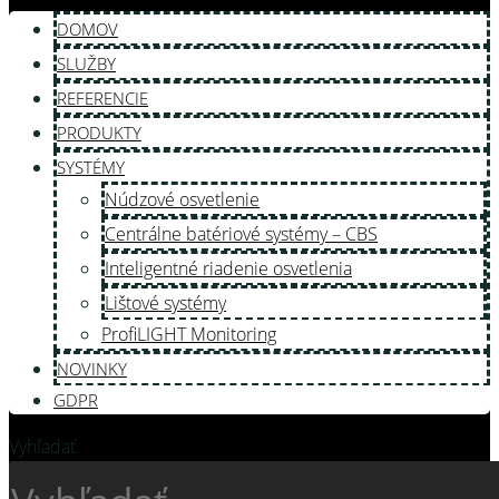
DOMOV
SLUŽBY
REFERENCIE
PRODUKTY
SYSTÉMY
Núdzové osvetlenie
Centrálne batériové systémy – CBS
Inteligentné riadenie osvetlenia
Lištové systémy
ProfiLIGHT Monitoring
NOVINKY
GDPR
Vyhľadať