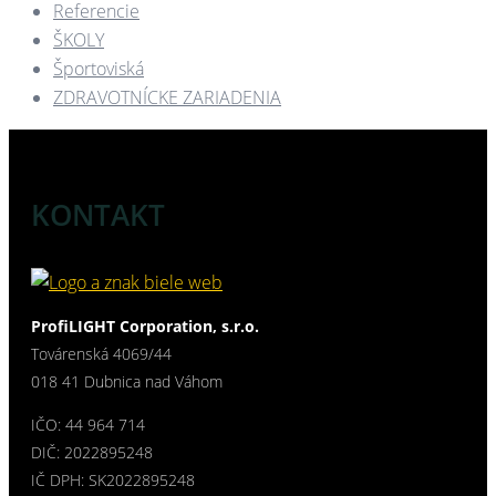
Referencie
ŠKOLY
Športoviská
ZDRAVOTNÍCKE ZARIADENIA​
KONTAKT
ProfiLIGHT Corporation, s.r.o.
Továrenská 4069/44
018 41 Dubnica nad Váhom
IČO: 44 964 714
DIČ: 2022895248
IČ DPH: SK2022895248