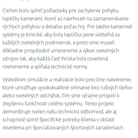
Cieľom bolo splniť požiadavky pre zachytenie pohybu
loptičky kamerami, ktoré sú navrhnuté na zaznamenávanie
rýchlych pohybov a detailov počas hry. Pre takéto kamerové
systémy je kritické, aby bola loptička jasne viditeľná za
každých svetelných podmienok, a preto sme museli
dôkladne prispôsobiť umiestnenie a výkon svetelných
zdrojov tak, aby každá časť ihriska bola osvetlená
rovnomerne a spĺňala technické normy.
Výsledkom simulácie a realizácie bolo precízne nasvietenie,
ktoré umožňuje vysokokvalitné snímanie bez rušivých tieňov
alebo svetelných odchýlok, čím sme výrazne prispeli k
zlepšeniu funkčnosti celého systému. Tento projekt
demonštruje nielen našu technickú odbornosť, ale aj
schopnosť splniť špecifické potreby klienta v oblasti
osvetlenia pri špecializovaných športových zariadeniach.