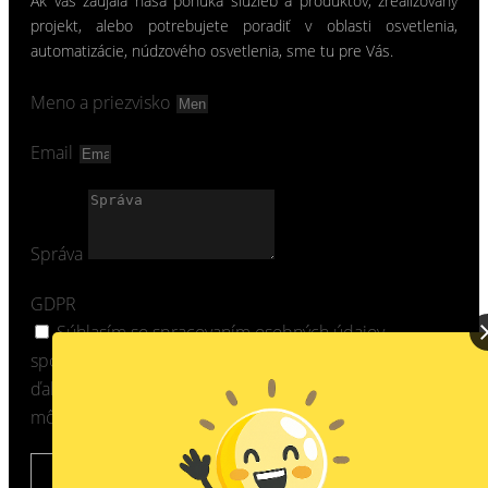
Ak vás zaujala naša ponuka služieb a produktov, zrealizovaný
projekt, alebo potrebujete poradiť v oblasti osvetlenia,
automatizácie, núdzového osvetlenia, sme tu pre Vás.
Meno a priezvisko
Email
Správa
GDPR
Súhlasím so spracovaním osobných údajov
spoločnosťou ProfiLIGHT Corporation, s.r.o. pre účely
ďalšej komunikácie a zasielanie Newsletter. Váš súhlas
môžete kedykoľvek odvolať.
ODOSLAŤ