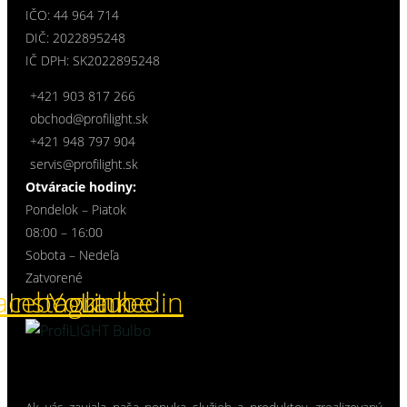
IČO: 44 964 714
DIČ: 2022895248
IČ DPH: SK2022895248
+421 903 817 266
obchod@profilight.sk
+421 948 797 904
servis@profilight.sk
Otváracie hodiny:
Pondelok – Piatok
08:00 – 16:00
Sobota – Nedeľa
Zatvorené
acebook
Instagram
Youtube
Linkedin