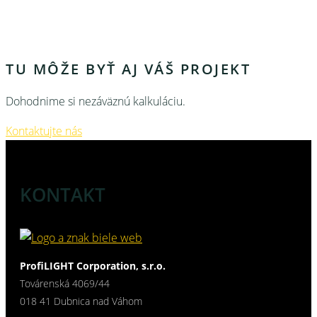
TU MÔŽE BYŤ AJ VÁŠ PROJEKT
Dohodnime si nezáväznú kalkuláciu.
Kontaktujte nás
KONTAKT
ProfiLIGHT Corporation, s.r.o.
Továrenská 4069/44
018 41 Dubnica nad Váhom