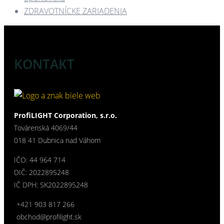
ZDRAVOTNÍCKE ZARIADENIA​
KONTAKT
ProfiLIGHT Corporation, s.r.o.
Továrenská 4069/44
018 41 Dubnica nad Váhom
IČO: 44 964 714
DIČ: 2022895248
IČ DPH: SK2022895248
+421 903 817 266
obchod@profilight.sk