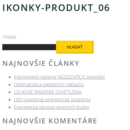
IKONKY-PRODUKT_06
Hľadať
HĽADAŤ
NAJNOVŠIE ČLÁNKY
Inteligentné riadenie NÚDZOVÝCH svietidiel
Optimalizácia svetelných nákladov
CELKOVÉ RIADENIE OSVETLENIA
LED osvetlenie energetické opatrenia
Energetická obnova verejných budov
NAJNOVŠIE KOMENTÁRE