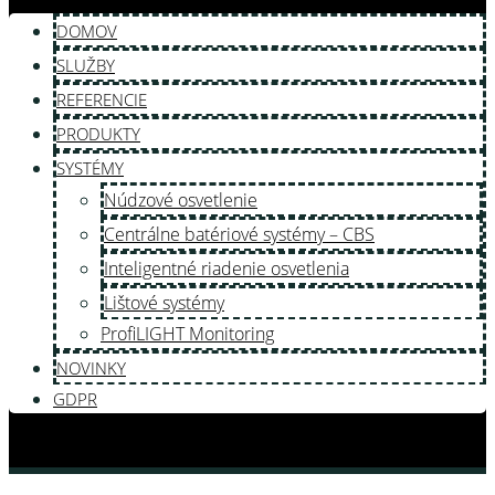
DOMOV
SLUŽBY
REFERENCIE
PRODUKTY
SYSTÉMY
Núdzové osvetlenie
Centrálne batériové systémy – CBS
Inteligentné riadenie osvetlenia
Lištové systémy
ProfiLIGHT Monitoring
NOVINKY
GDPR