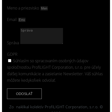
Meno a priezvisko
Email
Správa
GDPR
Súhlasím so spracovaním osobných údajov
spoločnosťou ProfiLIGHT Corporation, s.r.o. pre účely
ďalšej komunikácie a zasielanie Newsletter. Váš súhlas
môžete kedykoľvek odvolať.
ODOSLAŤ
Zo
naklikal kolektív ProfiLIGHT Corporation, s.r.o. ©