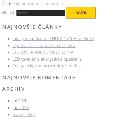
Žiadne komentáre na zobrazenie.
Hľadať:
NAJNOVŠIE ČLÁNKY
Inteligentné riadenie NÚDZOVÝCH svietidiel
Optimalizácia svetelných nákladov
CELKOVÉ RIADENIE OSVETLENIA
LED osvetlenie energetické opatrenia
Energetická obnova verejných budov
NAJNOVŠIE KOMENTÁRE
ARCHÍV
júl 2026
jún 2026
marec 2026