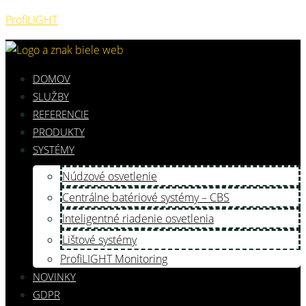
ProfiLIGHT
DOMOV
SLUŽBY
REFERENCIE
PRODUKTY
SYSTÉMY
Núdzové osvetlenie
Centrálne batériové systémy – CBS
Inteligentné riadenie osvetlenia
Lištové systémy
ProfiLIGHT Monitoring
NOVINKY
GDPR