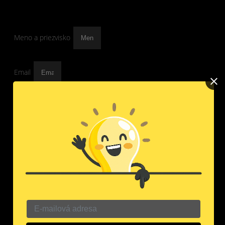
Meno a priezvisko
Email
Správa
GDPR
Súhlasím so spracovaním osobných údajov
spoločnosťou ProfiLIGHT Corporation, s.r.o. pre účely
ďalšej komunikácie a zasielanie Newsletter. Váš súhlas
môžete kedykoľvek odvolať.