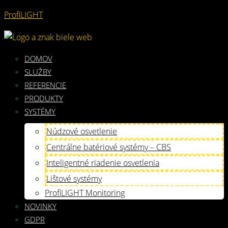
ProfiLIGHT
DOMOV
SLUŽBY
REFERENCIE
PRODUKTY
SYSTÉMY
Núdzové osvetlenie
Centrálne batériové systémy – CBS
Inteligentné riadenie osvetlenia
Lištové systémy
ProfiLIGHT Monitoring
NOVINKY
GDPR