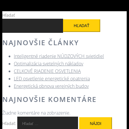
Hľadať
HĽADAŤ
NAJNOVŠIE ČLÁNKY
Inteligentné riadenie NÚDZOVÝCH svietidiel
Optimalizácia svetelných nákladov
CELKOVÉ RIADENIE OSVETLENIA
LED osvetlenie energetické opatrenia
Energetická obnova verejných budov
NAJNOVŠIE KOMENTÁRE
Žiadne komentáre na zobrazenie.
Hľadať: