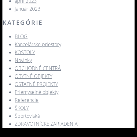
apríl 2023
január 2023
KATEGÓRIE
BLOG
Kancelárske priestory
KOSTOLY​
Novinky
OBCHODNÉ CENTRÁ​
OBYTNÉ OBJEKTY​
OSTATNÉ PROJEKTY​
Priemyselné objekty
Referencie
ŠKOLY
Športoviská
ZDRAVOTNÍCKE ZARIADENIA​