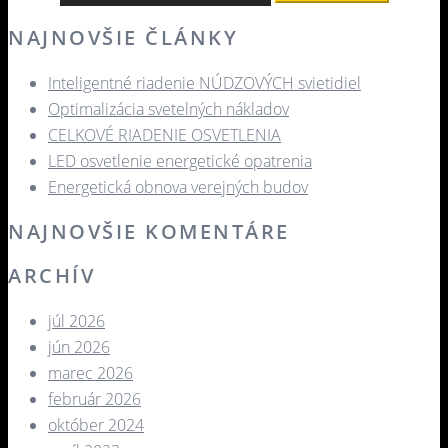
NAJNOVŠIE ČLÁNKY
Inteligentné riadenie NÚDZOVÝCH svietidiel
Optimalizácia svetelných nákladov
CELKOVÉ RIADENIE OSVETLENIA
LED osvetlenie energetické opatrenia
Energetická obnova verejných budov
NAJNOVŠIE KOMENTÁRE
ARCHÍV
júl 2026
jún 2026
marec 2026
február 2026
október 2024