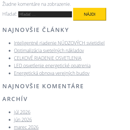
Žiadne komentáre na zobrazenie.
Hľadať:
NAJNOVŠIE ČLÁNKY
Inteligentné riadenie NÚDZOVÝCH svietidiel
Optimalizácia svetelných nákladov
CELKOVÉ RIADENIE OSVETLENIA
LED osvetlenie energetické opatrenia
Energetická obnova verejných budov
NAJNOVŠIE KOMENTÁRE
ARCHÍV
júl 2026
jún 2026
marec 2026