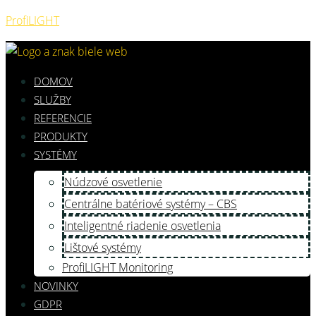
ProfiLIGHT
DOMOV
SLUŽBY
REFERENCIE
PRODUKTY
SYSTÉMY
Núdzové osvetlenie
Centrálne batériové systémy – CBS
Inteligentné riadenie osvetlenia
Lištové systémy
ProfiLIGHT Monitoring
NOVINKY
GDPR