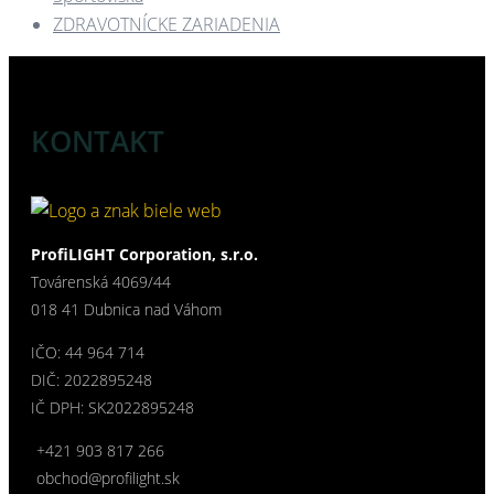
ZDRAVOTNÍCKE ZARIADENIA​
KONTAKT
ProfiLIGHT Corporation, s.r.o.
Továrenská 4069/44
018 41 Dubnica nad Váhom
IČO: 44 964 714
DIČ: 2022895248
IČ DPH: SK2022895248
+421 903 817 266
obchod@profilight.sk