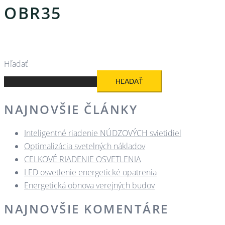
OBR35
Hľadať
HĽADAŤ
NAJNOVŠIE ČLÁNKY
Inteligentné riadenie NÚDZOVÝCH svietidiel
Optimalizácia svetelných nákladov
CELKOVÉ RIADENIE OSVETLENIA
LED osvetlenie energetické opatrenia
Energetická obnova verejných budov
NAJNOVŠIE KOMENTÁRE