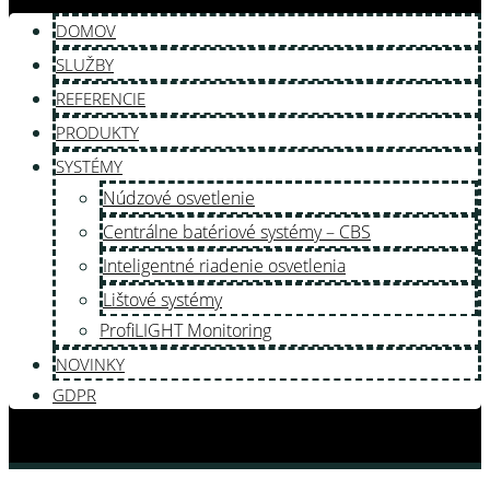
DOMOV
SLUŽBY
REFERENCIE
PRODUKTY
SYSTÉMY
Núdzové osvetlenie
Centrálne batériové systémy – CBS
Inteligentné riadenie osvetlenia
Lištové systémy
ProfiLIGHT Monitoring
NOVINKY
GDPR