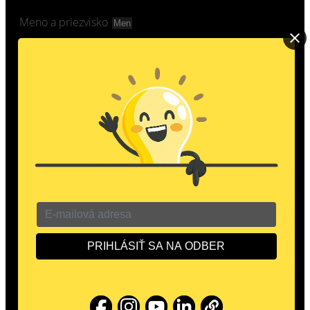
Meno a priezvisko
Email
Správa
GDPR
Súhlasím so spracovaním osobných údajov
spoločnosťou ProfiLIGHT Corporation, s.r.o. pre účely
ďalšej komunikácie a zasielanie Newsletter. Váš súhlas
môžete kedykoľvek odvolať.
ODOSLAŤ
Zo
naklikal kolektív ProfiLIGHT Corporation, s.r.o. ©