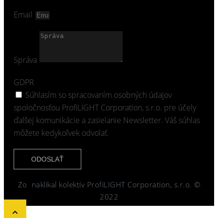
Email
Správa
GDPR
Súhlasím so spracovaním osobných údajov
spoločnosťou ProfiLIGHT Corporation, s.r.o. pre účely
ďalšej komunikácie a zasielanie Newsletter. Váš súhlas
môžete kedykoľvek odvolať.
ODOSLAŤ
Zo
naklikal kolektív ProfiLIGHT Corporation, s.r.o. ©
2022