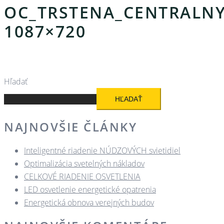
OC_TRSTENA_CENTRALNY
1087×720
Hľadať
HĽADAŤ
NAJNOVŠIE ČLÁNKY
Inteligentné riadenie NÚDZOVÝCH svietidiel
Optimalizácia svetelných nákladov
CELKOVÉ RIADENIE OSVETLENIA
LED osvetlenie energetické opatrenia
Energetická obnova verejných budov