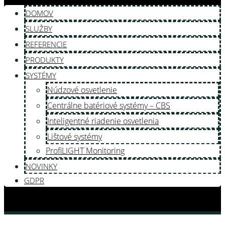
DOMOV
SLUŽBY
REFERENCIE
PRODUKTY
SYSTÉMY
Núdzové osvetlenie
Centrálne batériové systémy – CBS
Inteligentné riadenie osvetlenia
Lištové systémy
ProfiLIGHT Monitoring
NOVINKY
GDPR