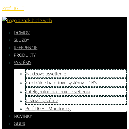
ProfiLIGHT
DOMOV
SLUŽBY
REFERENCIE
PRODUKTY
SYSTÉMY
Núdzové osvetlenie
Centrálne batériové systémy – CBS
Inteligentné riadenie osvetlenia
Lištové systémy
ProfiLIGHT Monitoring
NOVINKY
GDPR