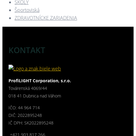
ŠKOLY
Športoviská
ZDRAVOTNÍCKE ZARIADENIA​
KONTAKT
ProfiLIGHT Corporation, s.r.o.
Továrenská 4069/44
018 41 Dubnica nad Váhom
IČO: 44 964 714
DIČ: 2022895248
IČ DPH: SK2022895248
+421 903 817 266