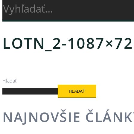
LOTN_2-1087×72
Hľadať
HĽADAŤ
NAJNOVŠIE ČLÁNK