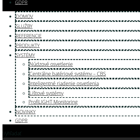
GDPR
DOMOV
SLUŽBY
REFERENCIE
PRODUKTY
SYSTÉMY
Núdzové osvetlenie
Centrálne batériové systémy – CBS
Inteligentné riadenie osvetlenia
Lištové systémy
ProfiLIGHT Monitoring
NOVINKY
GDPR
Vyhľadať