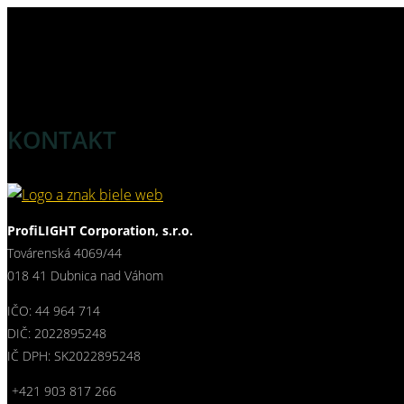
KONTAKT
ProfiLIGHT Corporation, s.r.o.
Továrenská 4069/44
018 41 Dubnica nad Váhom
IČO: 44 964 714
DIČ: 2022895248
IČ DPH: SK2022895248
+421 903 817 266