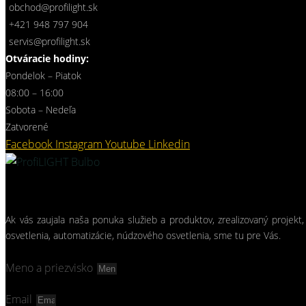
obchod@profilight.sk
+421 948 797 904
servis@profilight.sk
Otváracie hodiny:
Pondelok – Piatok
08:00 – 16:00
Sobota – Nedeľa
Zatvorené
Facebook
Instagram
Youtube
Linkedin
Ak vás zaujala naša ponuka služieb a produktov, zrealizovaný projekt,
osvetlenia, automatizácie, núdzového osvetlenia, sme tu pre Vás.
Meno a priezvisko
Email