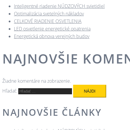
Inteligentné riadenie NÚDZOVÝCH svietidiel
Optimalizácia svetelných nákladov
CELKOVÉ RIADENIE OSVETLENIA
LED osvetlenie energetické opatrenia
Energetická obnova verejných budov
NAJNOVŠIE KOME
Žiadne komentáre na zobrazenie.
Hľadať:
NAJNOVŠIE ČLÁNKY