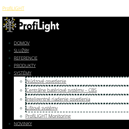
ProfiLIGHT
DOMOV
SLUŽBY
REFERENCIE
PRODUKTY
SYSTÉMY
Núdzové osvetlenie
Centrálne batériové systémy – CBS
Inteligentné riadenie osvetlenia
Lištové systémy
ProfiLIGHT Monitoring
NOVINKY