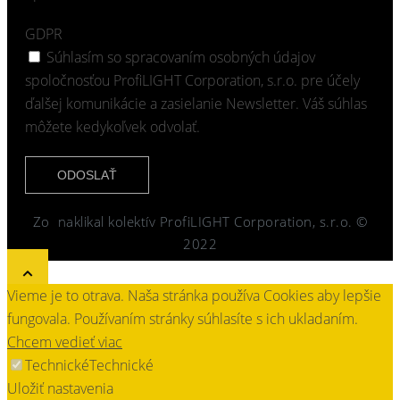
GDPR
Súhlasím so spracovaním osobných údajov
spoločnosťou ProfiLIGHT Corporation, s.r.o. pre účely
ďalšej komunikácie a zasielanie Newsletter. Váš súhlas
môžete kedykoľvek odvolať.
ODOSLAŤ
Zo
naklikal kolektív ProfiLIGHT Corporation, s.r.o. ©
2022
Vieme je to otrava. Naša stránka používa Cookies aby lepšie
fungovala. Používaním stránky súhlasíte s ich ukladaním.
Chcem vedieť viac
Technické
Technické
Uložiť nastavenia