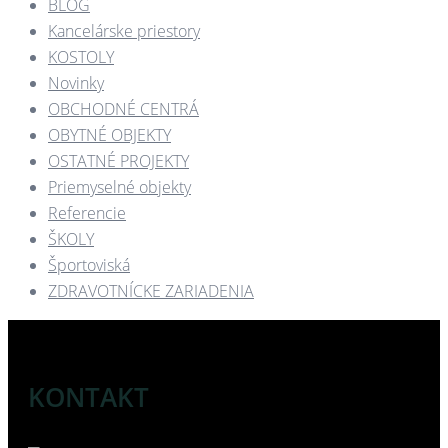
BLOG
Kancelárske priestory
KOSTOLY​
Novinky
OBCHODNÉ CENTRÁ​
OBYTNÉ OBJEKTY​
OSTATNÉ PROJEKTY​
Priemyselné objekty
Referencie
ŠKOLY
Športoviská
ZDRAVOTNÍCKE ZARIADENIA​
KONTAKT