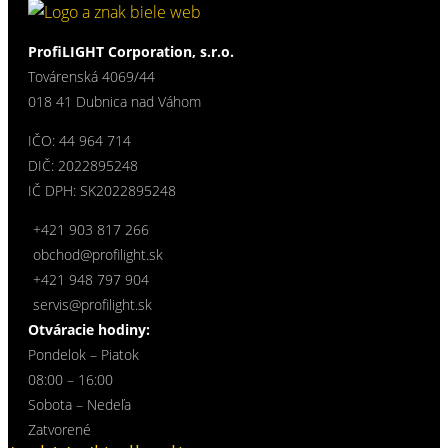
ProfiLIGHT Corporation, s.r.o.
Továrenská 4069/44
018 41 Dubnica nad Váhom
IČO: 44 964 714
DIČ: 2022895248
IČ DPH: SK2022895248
+421 903 817 266
obchod@profilight.sk
+421 948 797 904
servis@profilight.sk
Otváracie hodiny:
Pondelok – Piatok
08:00 – 16:00
Sobota – Nedeľa
Zatvorené