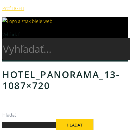
ProfiLIGHT
Vyhľadať
HOTEL_PANORAMA_13-
1087×720
Hľadať
HĽADAŤ