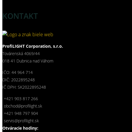
KONTAKT
ProfiLIGHT Corporation, s.r.o.
Továrenská 4069/44
018 41 Dubnica nad Váhom
IČO: 44 964 714
DIČ: 2022895248
IČ DPH: SK2022895248
+421 903 817 266
obchod@profilight.sk
+421 948 797 904
servis@profilight.sk
Otváracie hodiny: