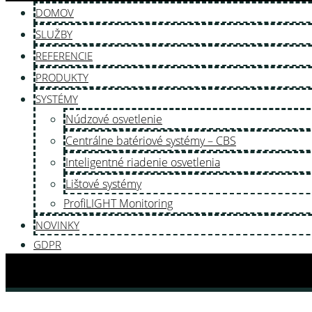
DOMOV
SLUŽBY
REFERENCIE
PRODUKTY
SYSTÉMY
Núdzové osvetlenie
Centrálne batériové systémy – CBS
Inteligentné riadenie osvetlenia
Lištové systémy
ProfiLIGHT Monitoring
NOVINKY
GDPR