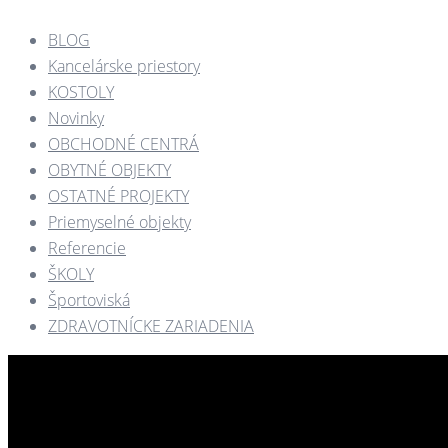
BLOG
Kancelárske priestory
KOSTOLY​
Novinky
OBCHODNÉ CENTRÁ​
OBYTNÉ OBJEKTY​
OSTATNÉ PROJEKTY​
Priemyselné objekty
Referencie
ŠKOLY
Športoviská
ZDRAVOTNÍCKE ZARIADENIA​