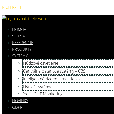
ProfiLIGHT
DOMOV
SLUŽBY
REFERENCIE
PRODUKTY
SYSTÉMY
Núdzové osvetlenie
Centrálne batériové systémy – CBS
Inteligentné riadenie osvetlenia
Lištové systémy
ProfiLIGHT Monitoring
NOVINKY
GDPR