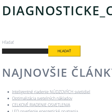
DIAGNOSTICKE_
Hľadať
HĽADAŤ
NAJNOVŠIE ČLÁNK
Inteligentné riadenie NÚDZOVÝCH svietidiel
Optimalizácia svetelných nákladov
CELKOVÉ RIADENIE OSVETLENIA
LED osvetlenie energetické opatrenia