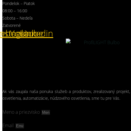
Pondelok – Piatok
08:00 – 16:00
Sobota – Nedeľa
Zatvorené
cebook
Instagram
Youtube
Linkedin
Ak vás zaujala naša ponuka služieb a produktov, zrealizovaný projekt,
osvetlenia, automatizácie, núdzového osvetlenia, sme tu pre Vás.
Meno a priezvisko
Email