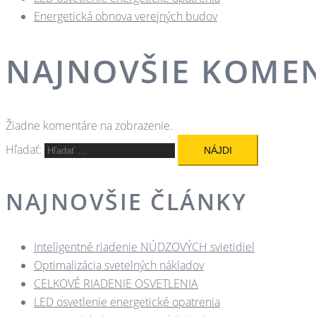
Energetická obnova verejných budov
NAJNOVŠIE KOME
Žiadne komentáre na zobrazenie.
Hľadať:
NAJNOVŠIE ČLÁNKY
Inteligentné riadenie NÚDZOVÝCH svietidiel
Optimalizácia svetelných nákladov
CELKOVÉ RIADENIE OSVETLENIA
LED osvetlenie energetické opatrenia