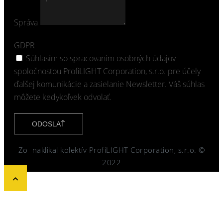
Správa
GDPR
Súhlasím so spracovaním osobných údajov
spoločnosťou ProfiLIGHT Corporation, s.r.o. pre účely
ďalšej komunikácie a zasielanie Newsletter. Váš súhlas
môžete kedykoľvek odvolať.
ODOSLAŤ
Zo
naklikal kolektív ProfiLIGHT Corporation, s.r.o. ©
2022