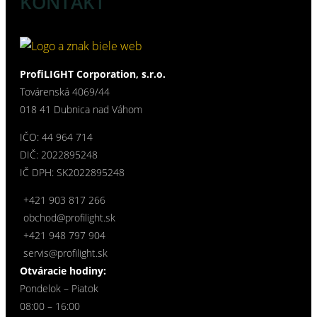
KONTAKT
ProfiLIGHT Corporation, s.r.o.
Továrenská 4069/44
018 41 Dubnica nad Váhom
IČO: 44 964 714
DIČ: 2022895248
IČ DPH: SK2022895248
+421 903 817 266
obchod@profilight.sk
+421 948 797 904
servis@profilight.sk
Otváracie hodiny:
Pondelok – Piatok
08:00 – 16:00