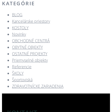
KATEGÓRIE
BLOG
Kancelárske priestory
KOSTOLY​
Novinky
OBCHODNÉ CENTRÁ​
OBYTNÉ OBJEKTY​
OSTATNÉ PROJEKTY​
Priemyselné objekty
Referencie
ŠKOLY
Športoviská
ZDRAVOTNÍCKE ZARIADENIA​