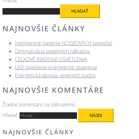
Hľadať
HĽADAŤ
NAJNOVŠIE ČLÁNKY
Inteligentné riadenie NÚDZOVÝCH svietidiel
Optimalizácia svetelných nákladov
CELKOVÉ RIADENIE OSVETLENIA
LED osvetlenie energetické opatrenia
Energetická obnova verejných budov
NAJNOVŠIE KOMENTÁRE
Žiadne komentáre na zobrazenie.
Hľadať:
NAJNOVŠIE ČLÁNKY